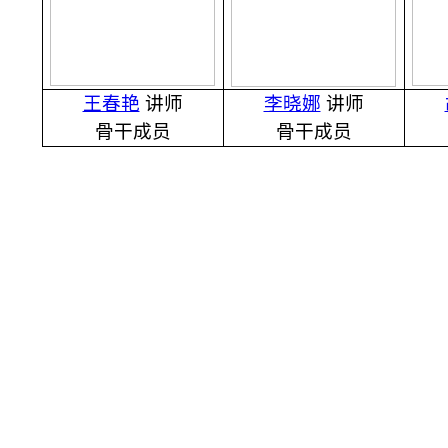
王春艳
讲师
李晓娜
讲师
骨干成员
骨干成员
沈阳农业大学食品学院
©2023
88487161