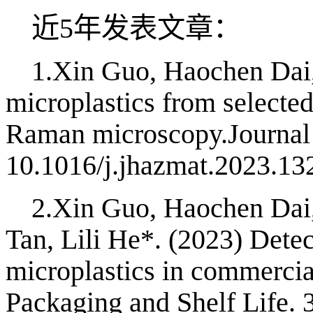
近
5年发表文章：
1.Xin Guo, Haochen Dai, 
microplastics from selecte
Raman microscopy.Journal
10.1016/j.jhazmat.202
2.Xin Guo, Haochen Dai
Tan, Lili He*. (2023) Detec
microplastics in commercial
Packaging and Shelf Lif