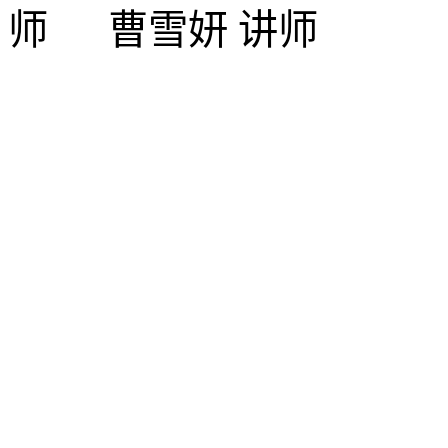
师
曹雪妍
讲师
沈阳农业大学食品学院
©2023
88487161