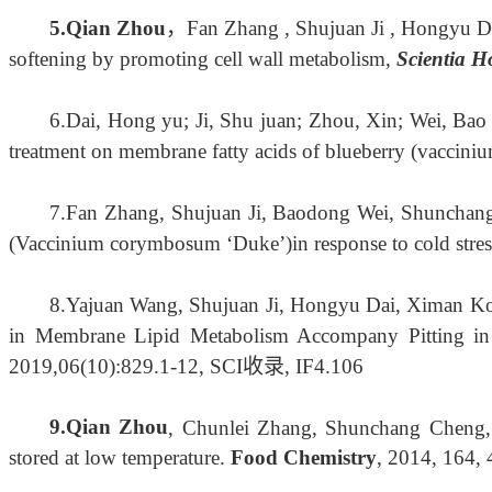
5.
Qian Zhou
，Fan Zhang , Shujuan Ji , Hongyu Dai
softening by promoting cell wall metabolism,
Scientia H
6.
Dai, Hong yu; Ji, Shu juan; Zhou, Xin; Wei, Ba
treatment on membrane fatty acids of blueberry (vaccini
7.
Fan Zhang, Shujuan Ji, Baodong Wei, Shunchan
(
Vaccinium corymbosum
‘Duke’)in response to cold stre
8.
Yajuan Wang, Shujuan Ji, Hongyu Dai, Ximan K
in Membrane Lipid Metabolism Accompany Pitting in
2019,06(10):829.1-12, SCI收录,
IF
4.106
9.
Qian Zhou
, Chunlei Zhang, Shunchang Cheng,
stored at low temperature.
Food Chemistry
, 2014, 164