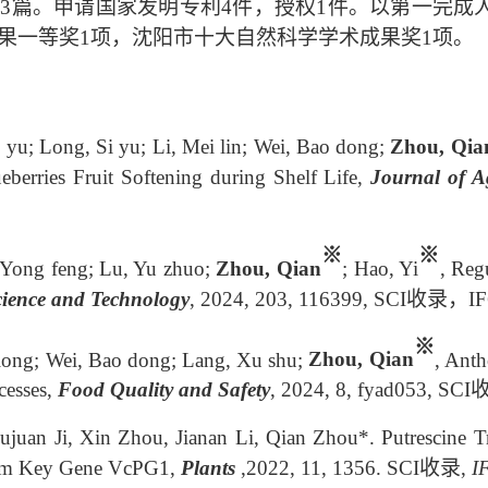
I收录3篇。申请国家发明专利4件，授权1件。以第一
果一等奖1项，沈阳市十大自然科学学术成果奖1项。
 yu; Long, Si yu; Li, Mei lin; Wei, Bao dong;
Zhou, Qia
eberries Fruit Softening during Shelf Life,
Journal of A
※
※
, Yong feng; Lu, Yu zhuo;
Zhou, Qian
; Hao, Yi
, Reg
ience and Technology
, 2024, 203, 116399, SCI收录，
IF
※
n long; Wei, Bao dong; Lang, Xu shu;
Zhou, Qian
, Anth
cesses,
Food Quality and Safety
, 2024, 8, fyad053, S
an Ji, Xin Zhou, Jianan Li, Qian Zhou*. Putrescine Tre
olism Key Gene VcPG1,
Plants
,2022, 11, 1356. SCI收录,
I