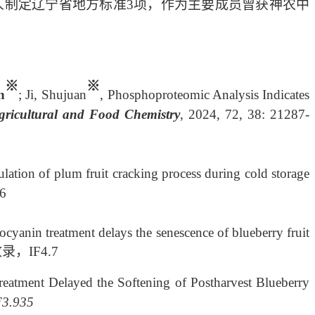
完成人制定辽宁省地方标准3项，作为主要成员曾获神农中
※
※
n
; Ji, Shujuan
, Phosphoproteomic Analysis Indicates
gricultural and Food Chemistry
, 2024, 72, 38: 21287-
ulation of plum fruit cracking process during cold storage
6
ocyanin treatment delays the senescence of blueberry fruit
CI收录，
IF
4.7
atment Delayed the Softening of Postharvest Blueberry
F3.935