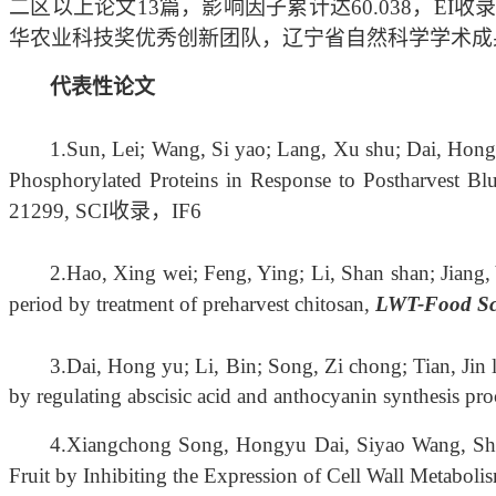
二区以上论文13篇，影响因子累计达60.038，E
华农业科技奖优秀创新团队，辽宁省自然科学学术成
代表性论文
1.
Sun, Lei; Wang, Si yao; Lang, Xu shu; Dai, Hong
Phosphorylated Proteins in Response to Postharvest Blu
21299, SCI收录，
IF
6
2.
Hao, Xing wei; Feng, Ying; Li, Shan shan; Jiang
period by treatment of preharvest chitosan,
LWT-Food Sc
3.
Dai, Hong yu; Li, Bin; Song, Zi chong; Tian, Ji
by regulating abscisic acid and anthocyanin synthesis pro
4.
Xiangchong Song, Hongyu Dai, Siyao Wang, Shuju
Fruit by Inhibiting the Expression of Cell Wall Metab