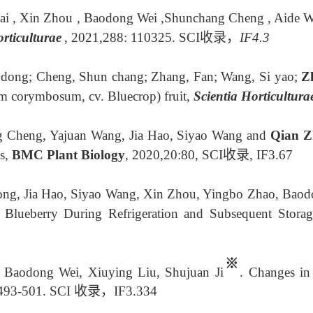
 , Xin Zhou , Baodong Wei ,Shunchang Cheng , Aide Wang 
orticulturae
, 2021,288: 110325. SCI收录，
IF
4.3
o dong; Cheng, Shun chang; Zhang, Fan; Wang, Si yao;
Z
um corymbosum, cv. Bluecrop) fruit,
Scientia Horticultura
g Cheng, Yajuan Wang, Jia Hao, Siyao Wang and
Qian 
ss,
BMC Plant Biology
, 2020,20:80, SCI收录,
IF
3.67
ong, Jia Hao, Siyao Wang, Xin Zhou, Yingbo Zhao, Ba
 Blueberry During Refrigeration and Subsequent Sto
※
 Baodong Wei, Xiuying Liu, Shujuan Ji
. Changes in
, 493-501. SCI 收录，
IF
3.334