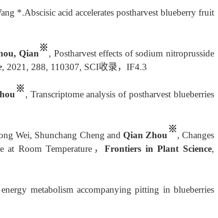
*.Abscisic acid accelerates postharvest blueberry fruit
※
hou, Qian
, Postharvest effects of sodium nitroprusside
e
, 2021, 288, 110307, SCI收录，
IF
4.3
※
Zhou
, Transcriptome analysis of postharvest blueberries
※
odong Wei, Shunchang Cheng and
Qian Zhou
, Changes
rage at Room Temperature，
Frontiers in Plant Science
,
 energy metabolism accompanying pitting in blueberries