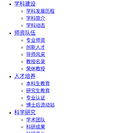
学科建设
学科发展历程
学科简介
学科动态
师资队伍
专业师资
创新人才
导师风采
教授名录
荣休教授
人才培养
本科生教育
研究生教育
专业认证
博士后流动站
科学研究
学术团队
科研成果