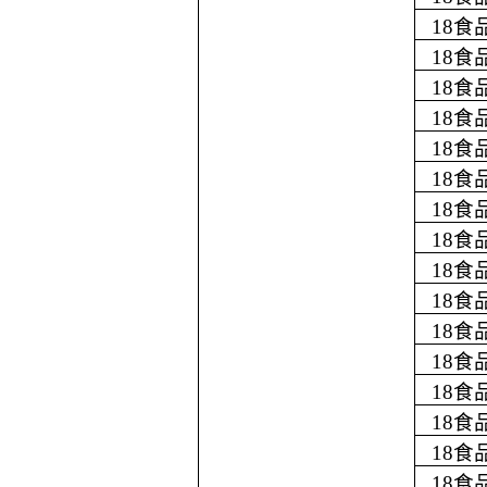
18
18
18
18
18
18
18
18
18
18
18
18
18
18
18
18