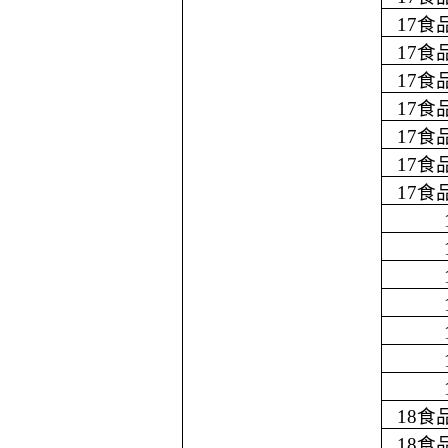
17
17
17
17
17
17
17
18
18