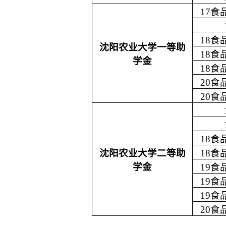
17
18
沈阳农业大学一等助
18
学金
18
20
20
18
沈阳农业大学二等助
18
学金
19
19
19
20