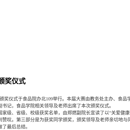
颁奖仪式
赛”颁奖仪式于食品院办北109举行。本届大赛由教务处主办、食
副书记，食品学院相关领导及老师出席了本次颁奖仪式。
国家级、省级、校级获奖名单，由郑燃副院长宣读了以“关爱健
到赞叹。第三部分是为获奖同学颁奖，颁奖领导及老师亲切地与
做了最后总结。