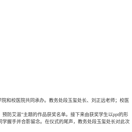
品学院和校医院共同承办。教务处段玉玺处长、刘正远老师；校医
康
预防艾滋”主题的作品获奖名单。接下来由获奖学生以ppt的形
同学握手并合影留念。在仪式的尾声，教务处段玉玺处长对此次