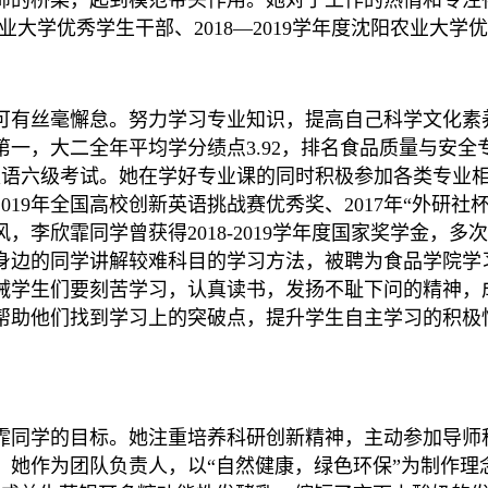
桥梁，起到模范带头作用。她对于工作的热情和专注得到了
阳农业大学优秀学生干部、2018—2019学年度沈阳农业大
可有丝毫懈怠。努力学习专业知识，提高自己科学文化素
一，大二全年平均学分绩点3.92，排名食品质量与安
学英语六级考试。她在学好专业课的同时积极参加各类专业
19年全国高校创新英语挑战赛优秀奖、2017年“外研
李欣霏同学曾获得2018-2019学年度国家奖学金，
身边的同学讲解较难科目的学习方法，被聘为食品学院学
告诫学生们要刻苦学习，认真读书，发扬不耻下问的精神
帮助他们找到学习上的突破点，提升学生自主学习的积极
同学的目标。她注重培养科研创新精神，主动参加导师科
。她作为团队负责人，以“自然健康，绿色环保”为制作理