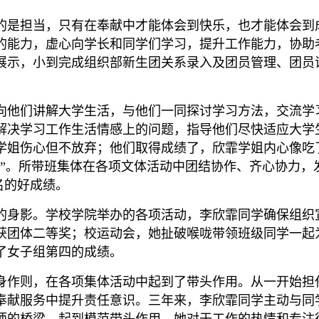
的是担当，只有在奉献中才能体会到快乐，也才能体会到
的能力，虚心向学长和同学们学习，提升工作能力，协助
展示，小到完成组织部新生团关系录入及团员管理、团员
向他们讲解大学生活，与他们一同探讨学习方法，交流学
解决学习工作生活情感上的问题，指导他们尽快适应大学
姐伤心但不放弃；他们取得成绩了，欣霏学姐内心像吃了蜜糖
中”。所带班集体在各项文体活动中团结协作、齐心协力，
名的好成绩。
的身影。学校学院举办的各项活动，李欣霏同学确保组织
获团体二等奖；校运动会，她扯破喉咙带领班级同学一起
得了女子组第四的成绩。
身作则，在各项集体活动中起到了带头作用。从一开始担
奉献服务中提升责任意识。三年来，李欣霏同学主动与同