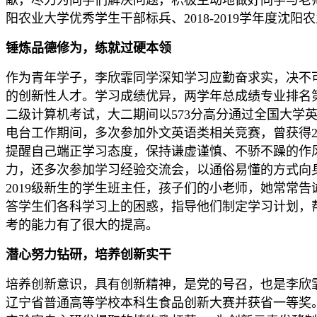
献，尽力为同学们解决问题，积极主动地做好同学与老师的
阳农业大学优秀学生干部标兵、2018-2019学年度沈
锤炼品德修为，练就过硬本领
作为青年学子，李欣霏同学深知学习应勤奋求实，决不
的创新性人才。学习成绩优异，两学年总成绩专业排名第
二级计算机考试，大二期间以573分高分通过全国大
电台工作期间，多次参加外文英语类相关竞赛，曾获得20
提醒自己端正学习态度，保持谦虚谨慎、不骄不躁的作风，
力，还多次参加学习经验交流会，以通俗易懂的方式向
2019级新生的学生班主任，孩子们的小老师，她常常
答学生们各科学习上的困惑，指导他们制定学习计划，
考的能力有了很大的提高。
潜心努力钻研，培养创新实干
培养创新意识，具有创新精神，是党的号召，也是李欣霏
辽宁省普通高等学校本科生食品创新大赛并获省一等奖