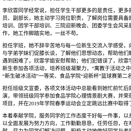
李欣霏同学经常说，担任学生干部更多的是责任，更多
员、副部长，她主动学习岗位职责，了解岗位需要具备
培训、团学干部培训、三院迎新晚会、团委学生会风采
作，她工作脚踏实地，一丝不苟。
担任学班，她不辞辛苦地与每一位新生交流入学感受，
与学弟学妹们促膝长谈，了解他们思想动态，帮助他们
遇到困难了，欣霏学姐安慰帮助；他们犯错误了，欣霏学
新生参加各项活动，培养班级凝聚力，“寓教于活动之
“新生破冰活动”一等奖、食品学院“迎新杯”篮球赛第二
担任班级文宣委，各项文体活动中总能看到她忙前忙后
演，带领班级同学参加食品学院心理情景剧大赛，并荣
项目，并在2019年学院春季运动会立定跳远比赛中取
本着奉献学院，服务同学的工作态度干好每一件事，以
以全面发展为努力方向，工作勤勤恳恳，任劳任怨，在