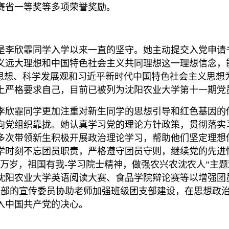
赛省一等奖等多项荣誉奖励。
是李欣霏同学入学以来一直的坚守。她主动提交入党申请
义远大理想和中国特色社会主义共同理想这一理想信念，
要思想、科学发展观和习近平新时代中国特色社会主义思想
上严格要求自己，目前已被列为沈阳农业大学第十一期党
，李欣霏同学更加注重对新生同学的思想引导和红色基因
向党组织靠拢。她认真学习党的理论方针政策，贯彻落实
她多次带领新生积极开展政治理论学习，帮助他们坚定理
学时刻不忘团员职责，严格遵守团员守则，继续党的先进
万岁，祖国有我-学习院士精神，做强农兴农沈农人”主
加沈阳农业大学英语阅读大赛、食品学院辩论赛等以增强
团支部的宣传委员协助老师加强班级团支部建设，在思想政
入中国共产党的决心。