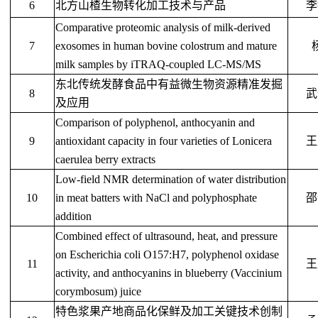
6
北方山楂生物转化加工技术与产品
李
Comparative proteomic analysis of milk-derived
7
exosomes in human bovine colostrum and mature
milk samples by iTRAQ-coupled LC-MS/MS
东北传统发酵食品中有益微生物资源精准发掘
8
武
及应用
Comparison of polyphenol, anthocyanin and
9
antioxidant capacity in four varieties of Lonicera
王
caerulea berry extracts
Low-field NMR determination of water distribution
10
in meat batters with NaCl and polyphosphate
邵
addition
Combined effect of ultrasound, heat, and pressure
on Escherichia coli O157:H7, polyphenol oxidase
11
王
activity, and anthocyanins in blueberry (Vaccinium
corymbosum) juice
特色浆果产地商品化保鲜及加工关键技术创制