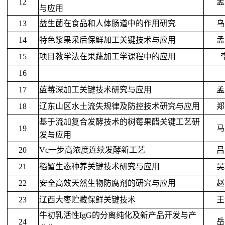
12
孟
与应用
13
益生菌在食品和人体肠道中的作用研究
乌
14
特色浆果采后保鲜加工关键技术与应用
孟
15
项目教学法在果蔬加工学课程中的应用
16
17
蓝莓深加工关键技术研究与应用
孟
1
8
辽东山区水土流失规律及防控技术研究与应用
郑
基于流加复合发酵技术的树莓果醋关键工艺研
1
9
马
发与应用
20
Vc一步高浓度连续发酵新工艺
吕
21
稻蟹生态种养关键技术研究与应用
吴
22
安全高效天然生物防腐剂的研究与应用
赵
23
辽西大枣贮藏保鲜关键技术
王
牛初乳活性IgG的分离纯化及新产品开发与产
24
岳