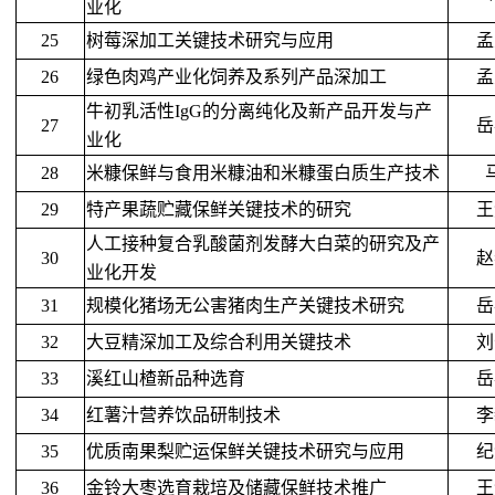
业化
25
树莓深加工关键技术研究与应用
孟
26
绿色肉鸡产业化饲养及系列产品深加工
孟
牛初乳活性IgG的分离纯化及新产品开发与产
27
岳
业化
2
8
米糠保鲜与食用米糠油和米糠蛋白质生产技术
2
9
特产果蔬贮藏保鲜关键技术的研究
王
人工接种复合乳酸菌剂发酵大白菜的研究及产
30
赵
业化开发
31
规模化猪场无公害猪肉生产关键技术研究
岳
32
大豆精深加工及综合利用关键技术
刘
33
溪红山楂新品种选育
岳
34
红薯汁营养饮品研制技术
李
35
优质南果梨贮运保鲜关键技术研究与应用
纪
36
金铃大枣选育栽培及储藏保鲜技术推广
王