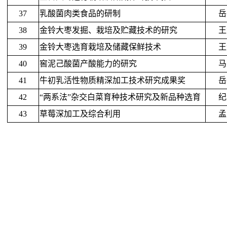
37
乳酸菌肉类食品的研制
岳
38
金铃大枣发掘、栽培及贮藏技术的研究
王
3
9
金铃大枣选育栽培及储藏保鲜技术
王
40
窖泥己酸菌产酸能力的研究
马
41
牛初乳活性物质精深加工技术研究成果奖
岳
42
“两系法”杂交白菜育种技术研究及新品种选育
纪
43
草莓深加工及综合利用
孟
沈阳农业大学食品学院
©2023
88487161