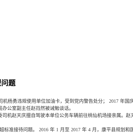
型问题
司机杨勇违规使用单位加油卡，受到党内警告处分；
2017
年国
局办公室副主任赵岿然被诫勉谈话。
委司机赵天庆擅自驾驶本单位公务车辆前往桃仙机场接亲属。赵
超标准接待问题。
2016
年
1
月至
2017
年
4
月，康平县规划和