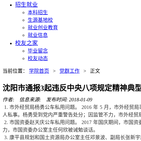
招生就业
本科招生
生源基地校
就业创业教育
就业信息
校友之家
毕业留念
校友动态
当前位置：
学院首页
>
党群工作
> 正文
沈阳市通报3起违反中央八项规定精神典
作者: 信息来源: 发布时间: 2018-01-09
1.
市外经贸局杨勇公车私用问题。
2016
年
5
月，市外经贸局
人私事。杨勇受到党内严重警告处分；因监管不力，市外经贸
2.
市国资委赵天庆公车私用问题。
2017
年国庆期间，市国资
力，市国资委办公室主任何欣被诫勉谈话。
3.
康平县规划和国土资源局办公室主任邓景波、副局长张新宇